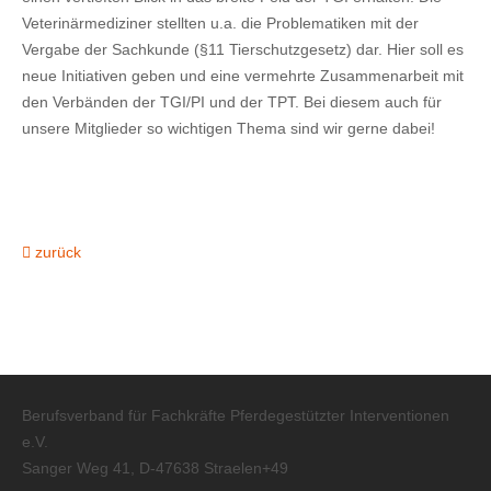
Veterinärmediziner stellten u.a. die Problematiken mit der
Vergabe der Sachkunde (§11 Tierschutzgesetz) dar. Hier soll es
neue Initiativen geben und eine vermehrte Zusammenarbeit mit
den Verbänden der TGI/PI und der TPT. Bei diesem auch für
unsere Mitglieder so wichtigen Thema sind wir gerne dabei!
zurück
Berufsverband für Fachkräfte Pferdegestützter Interventionen
e.V.
Sanger Weg 41, D-47638 Straelen+49